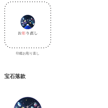
印鑑お彫り直し
宝石落款