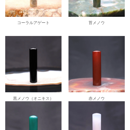
苔メノウ
コーラルアゲート
黒メノウ（オニキス）
赤メノウ